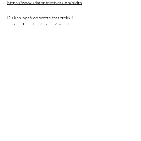
https://www.kristentnettverk.no/bidra
Du kan også opprette fast trekk i
nettbanken din. Det omfattes ikke av
ordningen for skattefradrag for frivillige
gaver.
Vår menighet støtter Kristent Nettverk
økonomisk (med tiende og øvrige gaver).
Hva gjør vi?
Svar
: Vi oppfordrer dere til å endre deres
faste trekk til vår nye hovedkonto
3000 61
42881
. Ledere som gir tiende til oss kan
foreløpig avvente, egen info kommer pr.
epost.
Vedrørende spørsmål, kontakt daglig leder
Arne Olav Røe (
arneolav@krinet.no
)