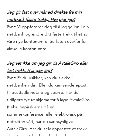
Jeg gir fast hver måned direkte fra min
nettbank (faste trekk). Hva gjør jeg?
Svar
: Vi oppfordrer deg til å logge inn i din
nettbank og endre ditt faste trekk til et av
våre nye kontonumre. Se listen overfor for
aktuelle kontonumre.
Jeg vet ikke om jeg gir via AvtaleGiro eller
fast trekk. Hva gjør jeg?
Svar
: Er du usikker, kan du sjekke i
nettbanken din. Eller du kan sende epost
til post(at)krinet.no og spørre. Har du
tidligere fylt ut skjema for å lage AvtaleGiro
(f.eks. papirskjema på en
sommerkonferanse, eller elektronisk på
nettsiden vår), har du sannsynligvis
AvtaleGiro. Har du selv opprettet et trekk