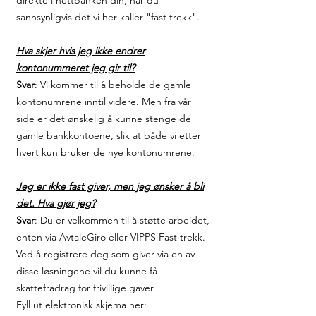
direkte i nettbanken din, har du
sannsynligvis det vi her kaller "fast trekk".
Hva skjer hvis jeg ikke endrer
kontonummeret jeg gir til?
Svar
: Vi kommer til å beholde de gamle
kontonumrene inntil videre. Men fra vår
side er det ønskelig å kunne stenge de
gamle bankkontoene, slik at både vi etter
hvert kun bruker de nye kontonumrene.
Jeg er ikke fast giver, men jeg ønsker å bli
det. Hva gjør jeg?
Svar
: Du er velkommen til å støtte arbeidet,
enten via AvtaleGiro eller VIPPS Fast trekk.
Ved å registrere deg som giver via en av
disse løsningene vil du kunne få
skattefradrag for frivillige gaver.
Fyll ut elektronisk skjema her: